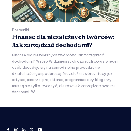
Poradniki
Finanse dla niezależnych twórców:
Jak zarządzać dochodami?
Finanse dla niezależnych twórców: Jak zarządzać
dochodami? Wstęp W dzisiejszych czasach coraz więcej
osób decyduje się na samodzielne prowadzenie
działalności gospodarczej. Niezależni twórcy, tacy jak
artyści, pisarze, projektanci, programiści czy blogerzy,
muszą nie tylko tworzyć, ale również zarządzać swoimi
finansami. W...