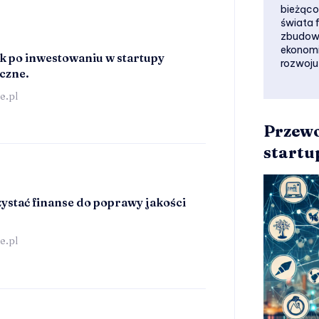
bieżąco
świata 
zbudowa
ekonomi
 po inwestowaniu w startupy
rozwoju
czne.
e.pl
Przewo
startu
ystać finanse do poprawy jakości
e.pl