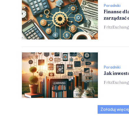
Poradniki
Finanse dl
zarządzać
FritzExchang
Poradniki
Jak inwest
FritzExchang
Załaduj więce