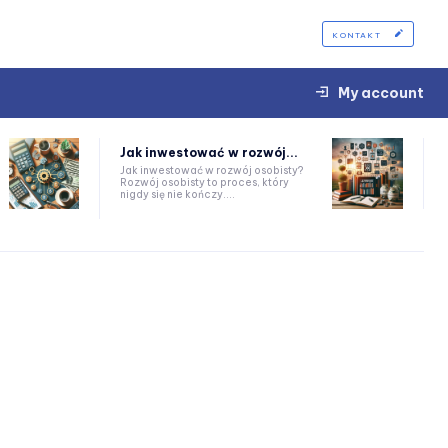
KONTAKT
My account
Jak inwestować w rozwój...
Jak inwestować w rozwój osobisty?
Rozwój osobisty to proces, który
nigdy się nie kończy....