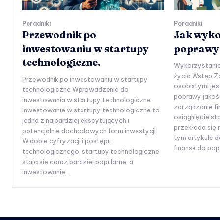
Poradniki
Poradniki
Przewodnik po
Jak wyko
inwestowaniu w startupy
poprawy 
technologiczne.
Wykorzystanie
życia Wstęp Z
Przewodnik po inwestowaniu w startupy
osobistymi je
technologiczne Wprowadzenie do
poprawy jakoś
inwestowania w startupy technologiczne
zarządzanie f
Inwestowanie w startupy technologiczne to
osiągnięcie sta
jedna z najbardziej ekscytujących i
przekłada się 
potencjalnie dochodowych form inwestycji.
tym artykule d
W dobie cyfryzacji i postępu
finanse do pop
technologicznego, startupy technologiczne
stają się coraz bardziej popularne, a
inwestowanie...