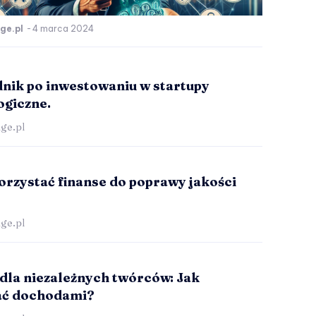
ge.pl
-
4 marca 2024
nik po inwestowaniu w startupy
ogiczne.
ge.pl
orzystać finanse do poprawy jakości
ge.pl
 dla niezależnych twórców: Jak
ać dochodami?