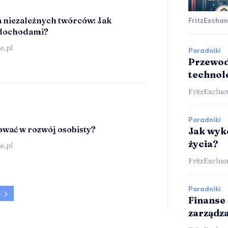
a niezależnych twórców: Jak
FritzExchan
 dochodami?
e.pl
Poradniki
Przewod
technol
FritzExchan
Poradniki
ować w rozwój osobisty?
Jak wyk
życia?
e.pl
FritzExchan
Poradniki
j
Finanse
zarządz