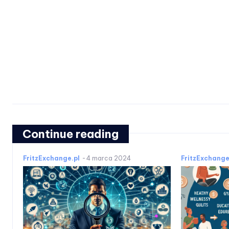
Continue reading
FritzExchange.pl
-
4 marca 2024
FritzExchange