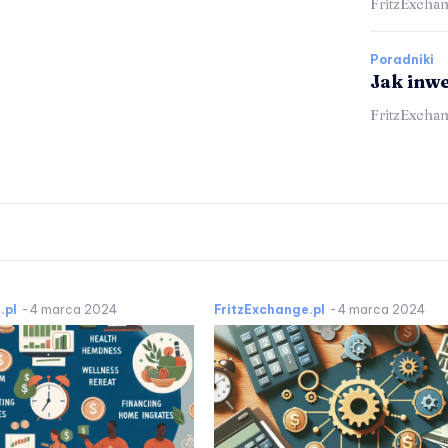
FritzExchan
Poradniki
Jak inw
FritzExchan
.pl
-
4 marca 2024
FritzExchange.pl
-
4 marca 2024