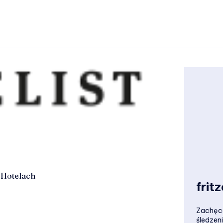
h Hotelach
frit
Zachęca
śledzen