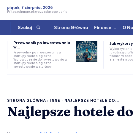
piątek, 7 sierpnia, 2026
Fritzexchange.pl życzy udanego dania.
Strona Główna
Finanse
O N
Szukaj
Przewodnik po inwestowaniu
Jak wykorzy
w...
Wykorzystanie
jakości życia Wstęp Zarządzanie
Przewodnik po inwestowaniu w
finansami osob
startupy technologiczne
elementem popr
Wprowadzenie do inwestowania w
startupy technologiczne
Inwestowanie w startupy...
STRONA GŁÓWNA
INNE
NAJLEPSZE HOTELE DO...
Najlepsze hotele do