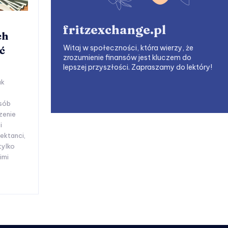
fritzexchange.pl
ch
Witaj w społeczności, która wierzy, że
ć
zrozumienie finansów jest kluczem do
lepszej przyszłości. Zapraszamy do lektóry!
ak
osób
zenie
i
jektanci,
tylko
imi