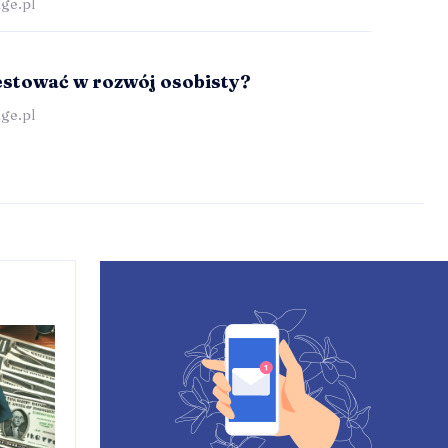
ge.pl
estować w rozwój osobisty?
ge.pl