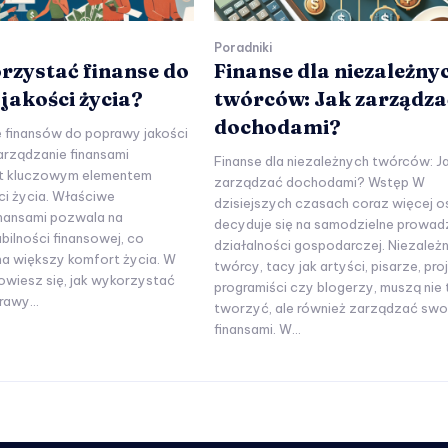
Poradniki
rzystać finanse do
Finanse dla niezależny
jakości życia?
twórców: Jak zarządza
dochodami?
 finansów do poprawy jakości
arządzanie finansami
Finanse dla niezależnych twórców: J
st kluczowym elementem
zarządzać dochodami? Wstęp W
ci życia. Właściwe
dzisiejszych czasach coraz więcej 
inansami pozwala na
decyduje się na samodzielne prowad
bilności finansowej, co
działalności gospodarczej. Niezależn
na większy komfort życia. W
twórcy, tacy jak artyści, pisarze, pro
owiesz się, jak wykorzystać
programiści czy blogerzy, muszą nie 
rawy...
tworzyć, ale również zarządzać swo
finansami. W...