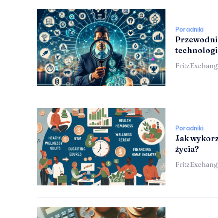
Poradniki
Przewodnik
technologi
FritzExchang
Poradniki
Jak wykorz
życia?
FritzExchang