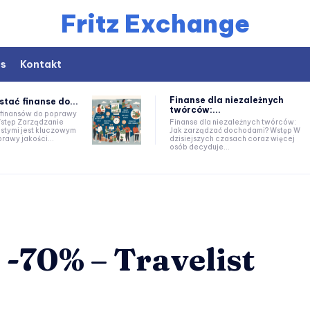
Fritz Exchange
as
Kontakt
Finanse dla niezależnych
stać finanse do...
twórców:...
 finansów do poprawy
Finanse dla niezależnych twórców:
istymi jest kluczowym
Jak zarządzać dochodami? Wstęp W
awy jakości...
dzisiejszych czasach coraz więcej
osób decyduje...
 -70% – Travelist