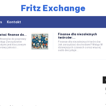
Fritz Exchange
as
Kontakt
Finanse dla niezależnych
stać finanse do...
twórców:...
 finansów do poprawy
Finanse dla niezależnych twórców:
istymi jest kluczowym
Jak zarządzać dochodami? Wstęp W
awy jakości...
dzisiejszych czasach coraz więcej
osób decyduje...