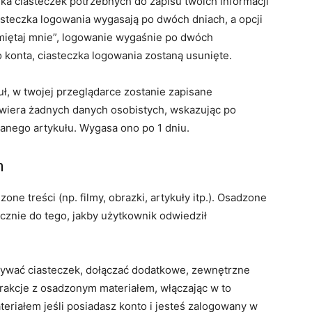
a ciasteczek potrzebnych do zapisu twoich informacji
asteczka logowania wygasają po dwóch dniach, a opcji
amiętaj mnie”, logowanie wygaśnie po dwóch
o konta, ciasteczka logowania zostaną usunięte.
uł, w twojej przeglądarce zostanie zapisane
awiera żadnych danych osobistych, wskazując po
wanego artykułu. Wygasa ono po 1 dniu.
n
one treści (np. filmy, obrazki, artykuły itp.). Osadzone
icznie do tego, jakby użytkownik odwiedził
używać ciasteczek, dołączać dodatkowe, zewnętrzne
rakcje z osadzonym materiałem, włączając w to
teriałem jeśli posiadasz konto i jesteś zalogowany w