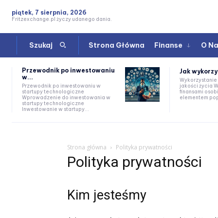
piątek, 7 sierpnia, 2026
Fritzexchange.pl życzy udanego dania.
Strona Główna
Finanse
O N
Szukaj
Przewodnik po inwestowaniu
Jak wykorzy
w...
Wykorzystanie
jakości życia Wstęp Zarządzanie
Przewodnik po inwestowaniu w
finansami osob
startupy technologiczne
elementem popr
Wprowadzenie do inwestowania w
startupy technologiczne
Inwestowanie w startupy...
Strona główna
Polityka prywatności
Polityka prywatności
Kim jesteśmy