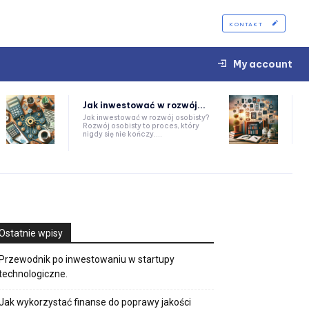
KONTAKT
My account
Jak inwestować w rozwój...
Jak inwestować w rozwój osobisty?
Rozwój osobisty to proces, który
nigdy się nie kończy....
Ostatnie wpisy
Przewodnik po inwestowaniu w startupy
technologiczne.
Jak wykorzystać finanse do poprawy jakości