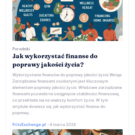
Poradniki
Jak wykorzystać finanse do
poprawy jakości życia?
Wykorzystanie finansów do poprawy jakości życia Wstęp
Zarządzanie finansami osobistymi jest kluczowym
elementem poprawy jakości życia. Właściwe zarządzanie
finansami pozwala na osiągnięcie stabilności finansowej,
co przekłada się na większy komfort życia. W tym
artykule dowiesz się, jak wykorzystać finanse do
poprawy...
FritzExchange.pl
-
4 marca 2024