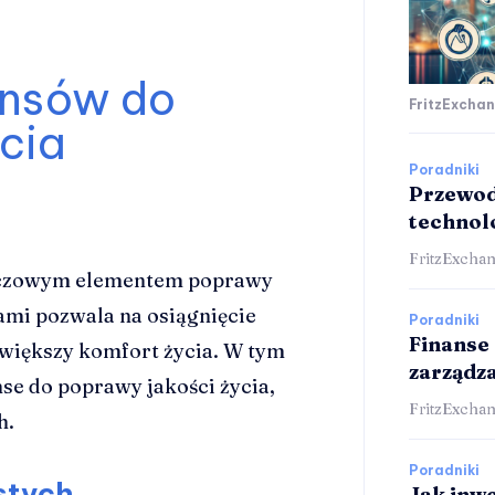
ansów do
FritzExchan
cia
Poradniki
Przewod
technol
FritzExchan
luczowym elementem poprawy
sami pozwala na osiągnięcie
Poradniki
Finanse
a większy komfort życia. W tym
zarządz
nse do poprawy jakości życia,
FritzExchan
h.
Poradniki
stych
Jak inw