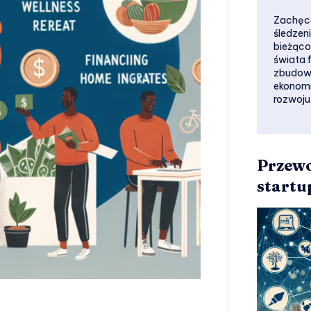
Zachęca
śledzen
bieżąco
świata 
zbudowa
ekonomi
rozwoju
Przewo
startu