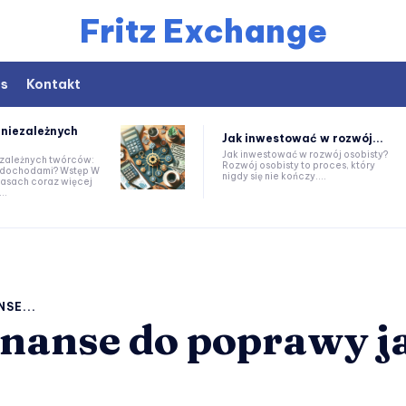
Fritz Exchange
as
Kontakt
 niezależnych
Jak inwestować w rozwój...
Jak inwestować w rozwój osobisty?
ezależnych twórców:
Rozwój osobisty to proces, który
hodami? Wstęp W
nigdy się nie kończy....
zasach coraz więcej
..
SE...
inanse do poprawy j