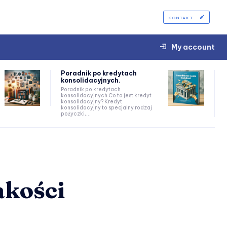
KONTAKT
My account
Poradnik po kredytach
konsolidacyjnych.
Poradnik po kredytach
konsolidacyjnych Co to jest kredyt
konsolidacyjny? Kredyt
konsolidacyjny to specjalny rodzaj
pożyczki,...
akości