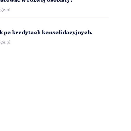
ge.pl
k po kredytach konsolidacyjnych.
ge.pl