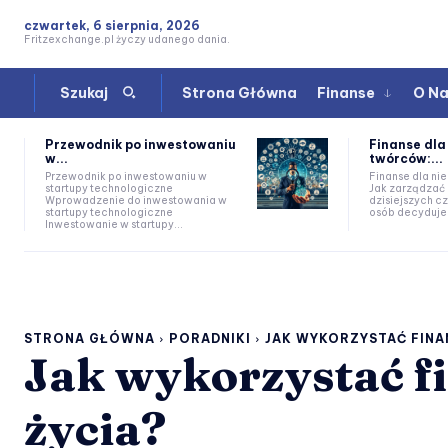
czwartek, 6 sierpnia, 2026
Fritzexchange.pl życzy udanego dania.
Strona Główna
Finanse
O N
Szukaj
Przewodnik po inwestowaniu
Finanse dla
w...
twórców:...
Przewodnik po inwestowaniu w
Finanse dla ni
startupy technologiczne
Jak zarządzać doc
Wprowadzenie do inwestowania w
dzisiejszych c
startupy technologiczne
osób decyduje.
Inwestowanie w startupy...
STRONA GŁÓWNA
PORADNIKI
JAK WYKORZYSTAĆ FINAN
Jak wykorzystać f
życia?