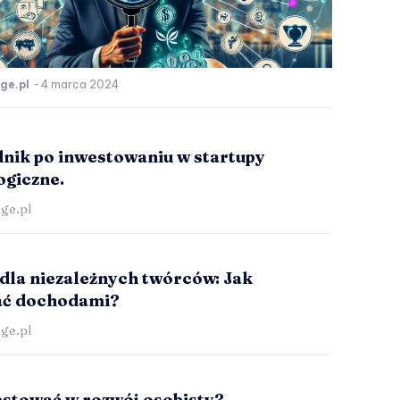
ge.pl
-
4 marca 2024
nik po inwestowaniu w startupy
ogiczne.
ge.pl
 dla niezależnych twórców: Jak
ać dochodami?
ge.pl
estować w rozwój osobisty?