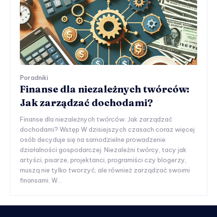
Poradniki
Finanse dla niezależnych twórców:
Jak zarządzać dochodami?
Finanse dla niezależnych twórców: Jak zarządzać
dochodami? Wstęp W dzisiejszych czasach coraz więcej
osób decyduje się na samodzielne prowadzenie
działalności gospodarczej. Niezależni twórcy, tacy jak
artyści, pisarze, projektanci, programiści czy blogerzy,
muszą nie tylko tworzyć, ale również zarządzać swoimi
finansami. W...