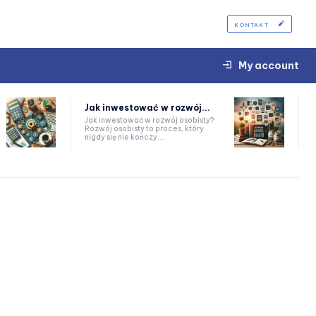
KONTAKT
My account
Jak inwestować w rozwój...
Jak inwestować w rozwój osobisty?
Rozwój osobisty to proces, który
nigdy się nie kończy....